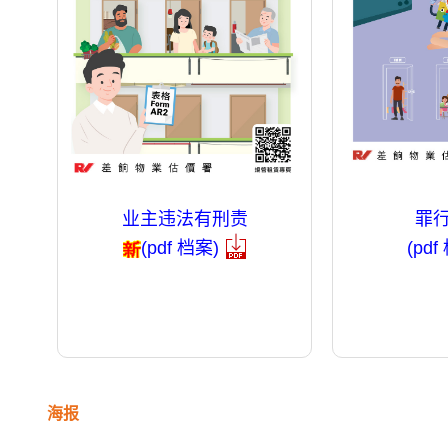
业主违法有刑责
罪
(pdf 档案)
(pdf
海报