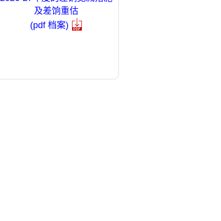
及差饷重估
(pdf 档案)