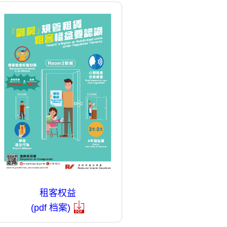
租客权益
(pdf 档案)