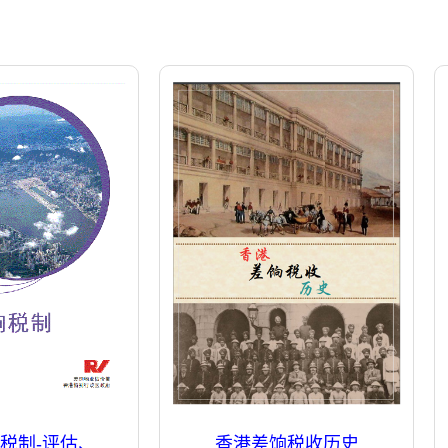
税制-评估、
香港差饷税收历史