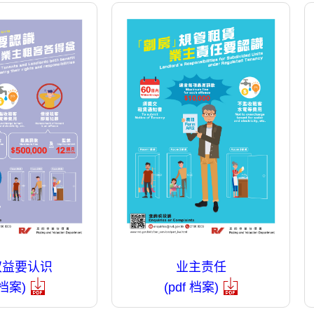
权益要认识
业主责任
 档案)
(pdf 档案)