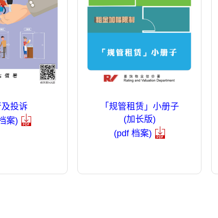
行及投诉
「规管租赁」小册子
(加长版)
 档案)
(pdf 档案)