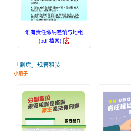
谁有责任缴纳差饷与地租
(pdf 档案)
「劏房」规管租赁
小册子