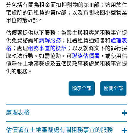
分包括有關為租金而扣押財物的第III部；適用於住
宅處所的新租賃的第IV部；以及有關收回小型物業
單位的第VI部。
估價署提供以下服務：為業主與租客就租務事宜提
供免費諮詢和
調解服務
；批署租賃通知書和
處理表
格
；處理
租務事宜的投訴
；以及就條文下的罪行採
取執法行動。如需協助，可
聯絡估價署
，或使用估
價署在土地審裁處及五個民政事務處就租務事宜提
供的服務。
顯示全部
關閉全部
處理表格
估價署在土地審裁處有關租務事宜的服務